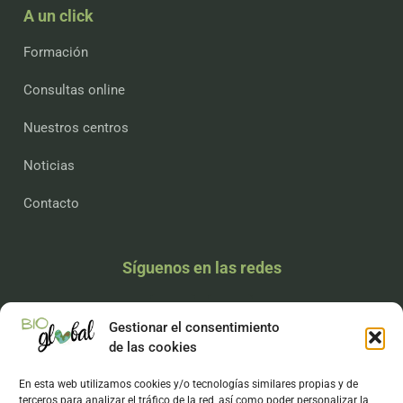
A un click
Formación
Consultas online
Nuestros centros
Noticias
Contacto
Síguenos en las redes
Gestionar el consentimiento
de las cookies
Legal
En esta web utilizamos cookies y/o tecnologías similares propias y de
Aviso Legal
terceros para analizar el tráfico de la red, así como poder personalizar la