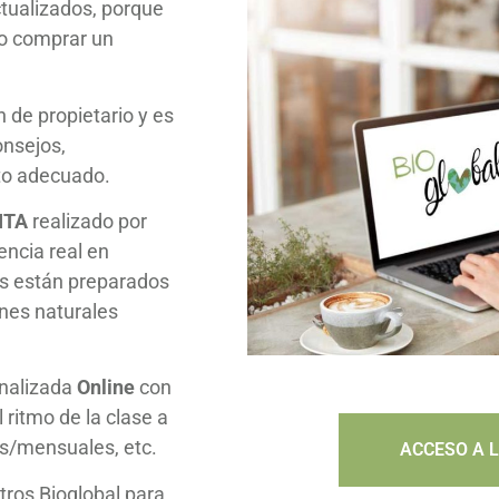
ctualizados, porque
lo comprar un
de propietario y es
nsejos,
to adecuado.
ITA
realizado por
ncia real en
es están preparados
nes naturales
nalizada
Online
con
 ritmo de la clase a
s/mensuales, etc.
ACCESO A 
ntros Bioglobal para