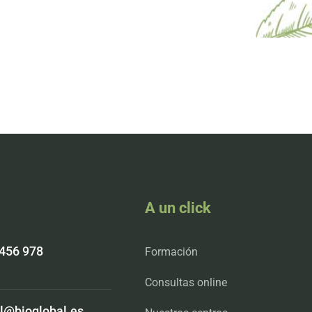
na manera sencilla
A un click
 456 978
Formación
Consultas online
l@bioglobal.es