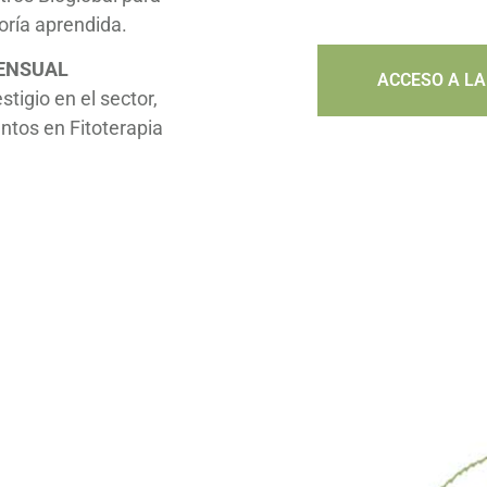
eoría aprendida.
ENSUAL
ACCESO A LA
tigio en el sector,
ntos en Fitoterapia
es ayudarte a abrir