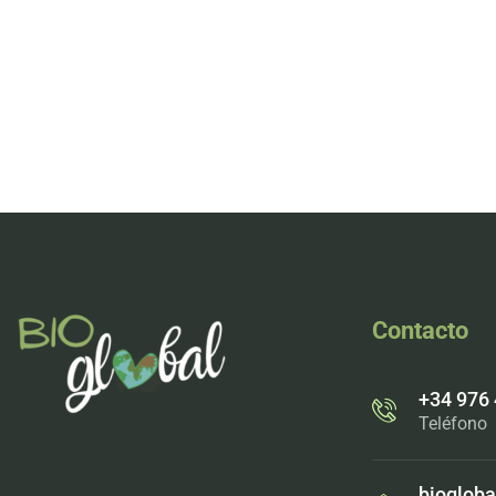
tu negocio de u
Contacto
+34 976
Teléfono
biogloba