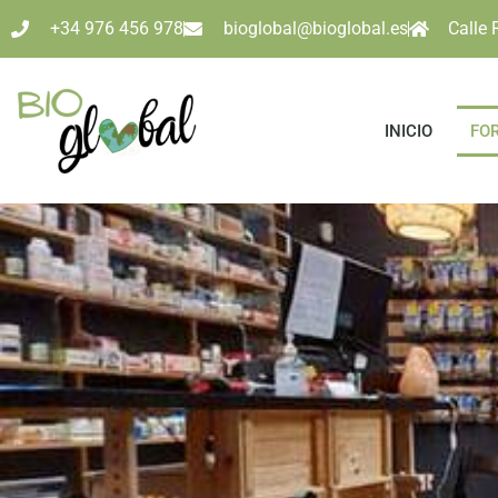
+34 976 456 978
bioglobal@bioglobal.es
Calle 
INICIO
FO