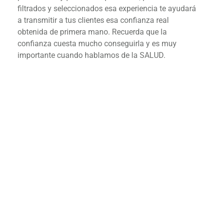
filtrados y seleccionados esa experiencia te ayudará
a transmitir a tus clientes esa confianza real
obtenida de primera mano. Recuerda que la
confianza cuesta mucho conseguirla y es muy
importante cuando hablamos de la SALUD.
¿Tienes ilusión y estás
implicad@ con la salud
natural?
Te animamos a conocer más sobre como
tener tu propio Centro de productos
naturales